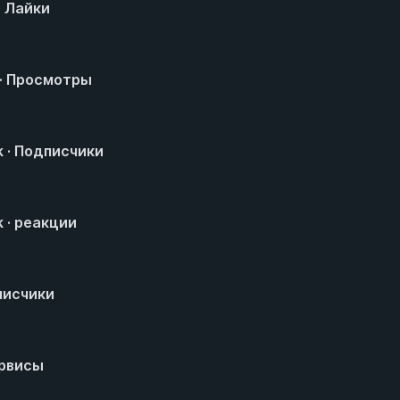
· Лайки
 · Просмотры
 · Подписчики
 · реакции
писчики
ервисы