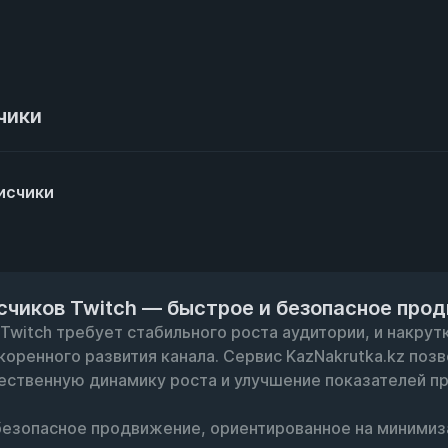
чики
исчики
счиков Twitch — быстрое и безопасное про
witch требует стабильного роста аудитории, и накрутк
оренного развития канала. Сервис KazNakrutka.kz позв
ественную динамику роста и улучшение показателей пр
езопасное продвижение, ориентированное на минимиза