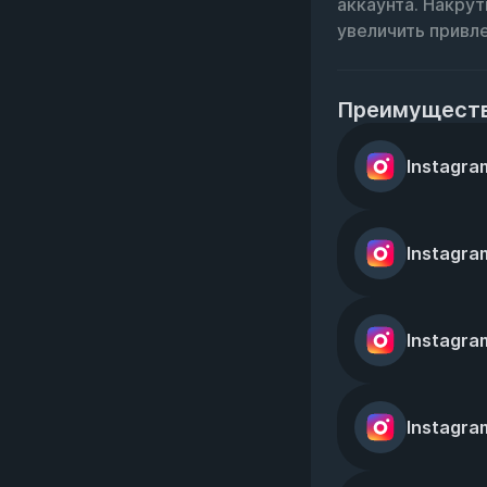
аккаунта. Накрут
увеличить привл
Преимущества
Instagra
Instagra
Instagra
Instagra