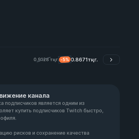
0.8671
тңг.
-5%
0.9128 тңг.
движение канала
а подписчиков является одним из 
оляет купить подписчиков Twitch быстро, 
офиля.

цию рисков и сохранение качества 